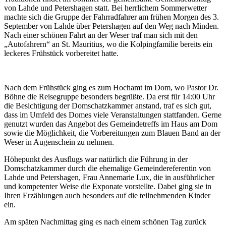
von Lahde und Petershagen statt. Bei herrlichem Sommerwetter
machte sich die Gruppe der Fahrradfahrer am frühen Morgen des 3.
September von Lahde über Petershagen auf den Weg nach Minden.
Nach einer schönen Fahrt an der Weser traf man sich mit den
„Autofahrern“ an St. Mauritius, wo die Kolpingfamilie bereits ein
leckeres Frühstück vorbereitet hatte.
Nach dem Frühstück ging es zum Hochamt im Dom, wo Pastor Dr.
Böhne die Reisegruppe besonders begrüßte. Da erst für 14:00 Uhr
die Besichtigung der Domschatzkammer anstand, traf es sich gut,
dass im Umfeld des Domes viele Veranstaltungen stattfanden. Gerne
genutzt wurden das Angebot des Gemeindetreffs im Haus am Dom
sowie die Möglichkeit, die Vorbereitungen zum Blauen Band an der
Weser in Augenschein zu nehmen.
Höhepunkt des Ausflugs war natürlich die Führung in der
Domschatzkammer durch die ehemalige Gemeindereferentin von
Lahde und Petershagen, Frau Annemarie Lux, die in ausführlicher
und kompetenter Weise die Exponate vorstellte. Dabei ging sie in
Ihren Erzählungen auch besonders auf die teilnehmenden Kinder
ein.
Am späten Nachmittag ging es nach einem schönen Tag zurück