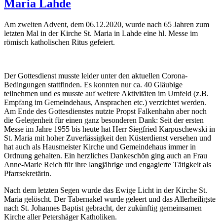
Maria Lahde
Am zweiten Advent, dem 06.12.2020, wurde nach 65 Jahren zum
letzten Mal in der Kirche St. Maria in Lahde eine hl. Messe im
römisch katholischen Ritus gefeiert.
Der Gottesdienst musste leider unter den aktuellen Corona-
Bedingungen stattfinden. Es konnten nur ca. 40 Gläubige
teilnehmen und es musste auf weitere Aktivitäten im Umfeld (z.B.
Empfang im Gemeindehaus, Ansprachen etc.) verzichtet werden.
Am Ende des Gottesdienstes nutzte Propst Falkenhahn aber noch
die Gelegenheit für einen ganz besonderen Dank: Seit der ersten
Messe im Jahre 1955 bis heute hat Herr Siegfried Karpuschewski in
St. Maria mit hoher Zuverlässigkeit den Küsterdienst versehen und
hat auch als Hausmeister Kirche und Gemeindehaus immer in
Ordnung gehalten. Ein herzliches Dankeschön ging auch an Frau
Anne-Marie Reich für ihre langjährige und engagierte Tätigkeit als
Pfarrsekretärin.
Nach dem letzten Segen wurde das Ewige Licht in der Kirche St.
Maria gelöscht. Der Tabernakel wurde geleert und das Allerheiligste
nach St. Johannes Baptist gebracht, der zukünftig gemeinsamen
Kirche aller Petershäger Katholiken.