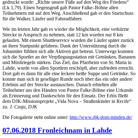
gedruckt wurde: „Richte unsere Füße auf den Weg des Friedens“
(Lk 1,79). Einen Segensgruß gab Pastor Falke–Böhne allen
Teilnehmern mit auf den Weg. Anschließend gab er den Startschuss
für die Walker, Läufer und Fahrradfahrer.
Wie im letzten Jahr gab es wieder die Möglichkeit, eine verkürzte
Strecke in Anspruch zu nehmen, statt 12 km wurden nur 8 km
gelaufen. Mit einem Shuttleservice wurden die Läufer später zurück
an ihren Startpunkt gefahren. Dank der Unterstützung durch die
Johanniter fühlten sich alle Aktiven gut betreut. Unterwegs konnten
sich die Sportler an der Verpflegungsstation mit Getränken, Bananen
und Müsliriegeln stärken. Das Ziel, das Pfarrheim von St. Maria in
Lahde, wurde von allen Sportlern erschöpft, aber zufrieden erreicht.
Dort gab es dann für alle eine leckere heiße Suppe und Getränke. So
konnte man sich in geselliger Runde noch über das ein oder andere
Erlebnis auf der Strecke austauschen. Danach erhielten alle
Teilnehmer aus den Händen von Pastor Falke-Böhne eine Urkunde
als Erinnerung und Dankeschön für den Einsatz. Der Erlös fließt
dem DJK-Missionsprojekt „Vida Nova – Straßenkinder in Recife“
zu.
J. Czaja, DJK
Die Fotogalerie steht online unter:
http://www.djk-dom-minden.de/
07.06.2018 Fronleichnam in Lahde