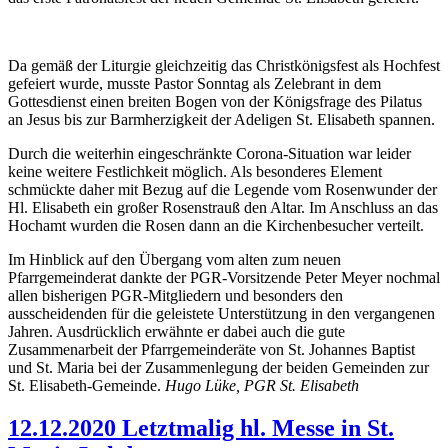
Da gemäß der Liturgie gleichzeitig das Christkönigsfest als Hochfest
gefeiert wurde, musste Pastor Sonntag als Zelebrant in dem
Gottesdienst einen breiten Bogen von der Königsfrage des Pilatus
an Jesus bis zur Barmherzigkeit der Adeligen St. Elisabeth spannen.
Durch die weiterhin eingeschränkte Corona-Situation war leider
keine weitere Festlichkeit möglich. Als besonderes Element
schmückte daher mit Bezug auf die Legende vom Rosenwunder der
Hl. Elisabeth ein großer Rosenstrauß den Altar. Im Anschluss an das
Hochamt wurden die Rosen dann an die Kirchenbesucher verteilt.
Im Hinblick auf den Übergang vom alten zum neuen
Pfarrgemeinderat dankte der PGR-Vorsitzende Peter Meyer nochmal
allen bisherigen PGR-Mitgliedern und besonders den
ausscheidenden für die geleistete Unterstützung in den vergangenen
Jahren. Ausdrücklich erwähnte er dabei auch die gute
Zusammenarbeit der Pfarrgemeinderäte von St. Johannes Baptist
und St. Maria bei der Zusammenlegung der beiden Gemeinden zur
St. Elisabeth-Gemeinde.
Hugo Lüke, PGR St. Elisabeth
12.12.2020 Letztmalig hl. Messe in St.