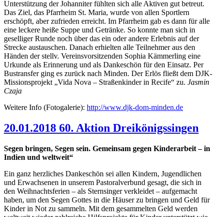
Unterstützung der Johanniter fühlten sich alle Aktiven gut betreut.
Das Ziel, das Pfarrheim St. Maria, wurde von allen Sportlern
erschöpft, aber zufrieden erreicht. Im Pfarrheim gab es dann für alle
eine leckere heiße Suppe und Getränke. So konnte man sich in
geselliger Runde noch über das ein oder andere Erlebnis auf der
Strecke austauschen. Danach erhielten alle Teilnehmer aus den
Händen der stellv. Vereinsvorsitzenden Sophia Kämmerling eine
Urkunde als Erinnerung und als Dankeschön für den Einsatz. Per
Bustransfer ging es zurück nach Minden. Der Erlös fließt dem DJK-
Missionsprojekt „Vida Nova – Straßenkinder in Recife“ zu.
Jasmin
Czaja
Weitere Info (Fotogalerie):
http://www.djk-dom-minden.de
20.01.2018 60. Aktion Dreikönigssingen
Segen bringen, Segen sein. Gemeinsam gegen Kinderarbeit – in
Indien und weltweit“
Ein ganz herzliches Dankeschön sei allen Kindern, Jugendlichen
und Erwachsenen in unserem Pastoralverbund gesagt, die sich in
den Weihnachtsferien – als Sternsinger verkleidet – aufgemacht
haben, um den Segen Gottes in die Häuser zu bringen und Geld für
Kinder in Not zu sammeln. Mit dem gesammelten Geld werden