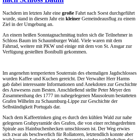
Nachdem im letzten Jahr eine
große
Fahrt nach Soest durchgeführt
wurde, stand in diesem Jahr ein
kleiner
Gemeindeausflug zu einem
Ziel in der Umgebung an.
An einem heißen Sonntagnachmittag trafen sich die Teilnehmer in
Schloss Baum im Schaumburger Wald. Viele waren mit dem
Fahrrad, weitere mit PKW und einige mit dem von St. Ansgar zur
Verfügung gestellten Bonibulli gekommen.
Im angenehm temperierten Souterrain des ehemaligen Jagdschlosses
wurden Kaffee und Kuchen gereicht. Der Verwalter Herr Harms
gab dabei interessante Informationen und Anekdoten zur Geschichte
des Anwesens zum Besten. Anschließend stellte Peter Meyer den
Zusammenhang des 1777 im nahegelegenen Mausoleum bestatteten
Grafen Wilhelm zu Schaumburg-Lippe zur Geschichte der
Selbständigkeit Portugals dar.
Nach dem Kaffeetrinken ging es durch den kühlen Wald zur nahe
gelegenen Grabpyramide des Grafen, die von einer rechtsgedrehten
Spirale aus Hainbuchenhecken umschlossen ist. Der Weg erwies
sich zwar als beschwerlich für Rollatoren, letztendlich konnte aber
nach kurzem Aufenthalt an der Pyramide wieder wohlbehalten das