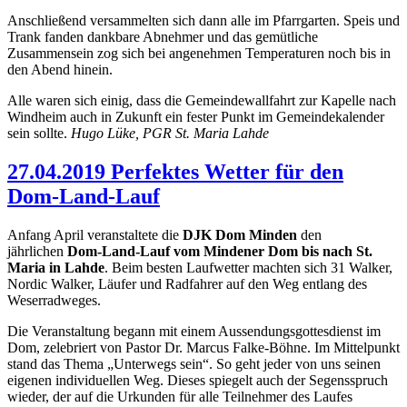
Anschließend versammelten sich dann alle im Pfarrgarten. Speis und
Trank fanden dankbare Abnehmer und das gemütliche
Zusammensein zog sich bei angenehmen Temperaturen noch bis in
den Abend hinein.
Alle waren sich einig, dass die Gemeindewallfahrt zur Kapelle nach
Windheim auch in Zukunft ein fester Punkt im Gemeindekalender
sein sollte.
Hugo Lüke, PGR St. Maria Lahde
27.04.2019 Perfektes Wetter für den
Dom-Land-Lauf
Anfang April veranstaltete die
DJK Dom Minden
den
jährlichen
Dom-Land-Lauf vom Mindener Dom bis nach St.
Maria in Lahde
. Beim besten Laufwetter machten sich 31 Walker,
Nordic Walker, Läufer und Radfahrer auf den Weg entlang des
Weserradweges.
Die Veranstaltung begann mit einem Aussendungsgottesdienst im
Dom, zelebriert von Pastor Dr. Marcus Falke-Böhne. Im Mittelpunkt
stand das Thema „Unterwegs sein“. So geht jeder von uns seinen
eigenen individuellen Weg. Dieses spiegelt auch der Segensspruch
wieder, der auf die Urkunden für alle Teilnehmer des Laufes