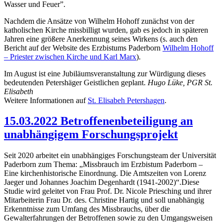
Wasser und Feuer”.
Nachdem die Ansätze von Wilhelm Hohoff zunächst von der
katholischen Kirche missbilligt wurden, gab es jedoch in späteren
Jahren eine größere Anerkennung seines Wirkens (s. auch den
Bericht auf der Website des Erzbistums Paderborn
Wilhelm Hohoff
– Priester zwischen Kirche und Karl Marx
).
Im August ist eine Jubiläumsveranstaltung zur Würdigung dieses
bedeutenden Petershäger Geistlichen geplant.
Hugo Lüke, PGR St.
Elisabeth
Weitere Informationen auf
St. Elisabeh Petershagen
.
15.03.2022 Betroffenenbeteiligung an
unabhängigem Forschungsprojekt
Seit 2020 arbeitet ein unabhängiges Forschungsteam der Universität
Paderborn zum Thema: „Missbrauch im Erzbistum Paderborn –
Eine kirchenhistorische Einordnung. Die Amtszeiten von Lorenz
Jaeger und Johannes Joachim Degenhardt (1941-2002)“.Diese
Studie wird geleitet von Frau Prof. Dr. Nicole Priesching und ihrer
Mitarbeiterin Frau Dr. des. Christine Hartig und soll unabhängig
Erkenntnisse zum Umfang des Missbrauchs, über die
Gewalterfahrungen der Betroffenen sowie zu den Umgangsweisen