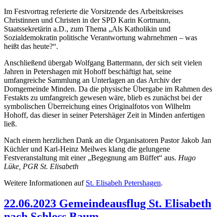
Im Festvortrag referierte die Vorsitzende des Arbeitskreises
Christinnen und Christen in der SPD Karin Kortmann,
Staatssekretärin a.D., zum Thema „Als Katholikin und
Sozialdemokratin politische Verantwortung wahrnehmen – was
heißt das heute?“.
Anschließend übergab Wolfgang Battermann, der sich seit vielen
Jahren in Petershagen mit Hohoff beschäftigt hat, seine
umfangreiche Sammlung an Unterlagen an das Archiv der
Domgemeinde Minden. Da die physische Übergabe im Rahmen des
Festakts zu umfangreich gewesen wäre, blieb es zunächst bei der
symbolischen Überreichung eines Originalfotos von Wilhelm
Hohoff, das dieser in seiner Petershäger Zeit in Minden anfertigen
ließ.
Nach einem herzlichen Dank an die Organisatoren Pastor Jakob Jan
Küchler und Karl-Heinz Meilwes klang die gelungene
Festveranstaltung mit einer „Begegnung am Büffet“ aus.
Hugo
Lüke, PGR St. Elisabeth
Weitere Informationen auf
St. Elisabeh Petershagen
.
22.06.2023 Gemeindeausflug St. Elisabeth
nach Schloss Baum