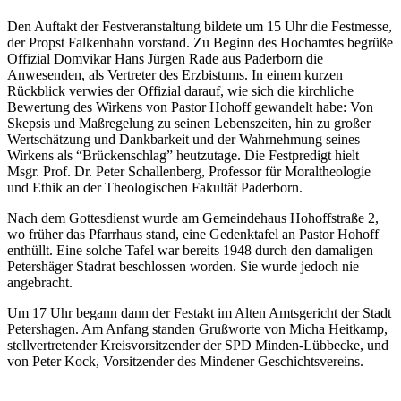
Den Auftakt der Festveranstaltung bildete um 15 Uhr die Festmesse,
der Propst Falkenhahn vorstand. Zu Beginn des Hochamtes begrüße
Offizial Domvikar Hans Jürgen Rade aus Paderborn die
Anwesenden, als Vertreter des Erzbistums. In einem kurzen
Rückblick verwies der Offizial darauf, wie sich die kirchliche
Bewertung des Wirkens von Pastor Hohoff gewandelt habe: Von
Skepsis und Maßregelung zu seinen Lebenszeiten, hin zu großer
Wertschätzung und Dankbarkeit und der Wahrnehmung seines
Wirkens als “Brückenschlag” heutzutage. Die Festpredigt hielt
Msgr. Prof. Dr. Peter Schallenberg, Professor für Moraltheologie
und Ethik an der Theologischen Fakultät Paderborn.
Nach dem Gottesdienst wurde am Gemeindehaus Hohoffstraße 2,
wo früher das Pfarrhaus stand, eine Gedenktafel an Pastor Hohoff
enthüllt. Eine solche Tafel war bereits 1948 durch den damaligen
Petershäger Stadrat beschlossen worden. Sie wurde jedoch nie
angebracht.
Um 17 Uhr begann dann der Festakt im Alten Amtsgericht der Stadt
Petershagen. Am Anfang standen Grußworte von Micha Heitkamp,
stellvertretender Kreisvorsitzender der SPD Minden-Lübbecke, und
von Peter Kock, Vorsitzender des Mindener Geschichtsvereins.