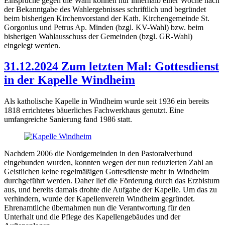
Einsprüche gegen die Wahl können nur innerhalb einer Woche nach
der Bekanntgabe des Wahlergebnisses schriftlich und begründet
beim bisherigen Kirchenvorstand der Kath. Kirchengemeinde St.
Gorgonius und Petrus Ap. Minden (bzgl. KV-Wahl) bzw. beim
bisherigen Wahlausschuss der Gemeinden (bzgl. GR-Wahl)
eingelegt werden.
31.12.2024 Zum letzten Mal: Gottesdienst
in der Kapelle Windheim
Als katholische Kapelle in Windheim wurde seit 1936 ein bereits
1818 errichtetes bäuerliches Fachwerkhaus genutzt. Eine
umfangreiche Sanierung fand 1986 statt.
Nachdem 2006 die Nordgemeinden in den Pastoralverbund
eingebunden wurden, konnten wegen der nun reduzierten Zahl an
Geistlichen keine regelmäßigen Gottesdienste mehr in Windheim
durchgeführt werden. Daher lief die Förderung durch das Erzbistum
aus, und bereits damals drohte die Aufgabe der Kapelle. Um das zu
verhindern, wurde der Kapellenverein Windheim gegründet.
Ehrenamtliche übernahmen nun die Verantwortung für den
Unterhalt und die Pflege des Kapellen­gebäudes und der