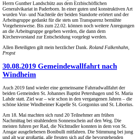
Herrn Gunther Landschütz aus dem Erzbischöflichen
Generalvikariat in Paderborn. In einer guten und konstruktiven Art
wurden Vor- und Nachteile der beiden Standorte erörtert und der
Arbeitsgruppe gedankt für die stets um Transparenz bemühte
Vorgehensweise. Bis zum 22.02. können noch weitere Anregungen
an die Arbeitsgruppe gegeben werden, die dann dem
Kirchenvorstand zur Entscheidung vorgelegt werden.
Allen Beteiligten gilt mein herzlicher Dank.
Roland Falkenhahn,
Propst
30.08.2019 Gemeindewallfahrt nach
Windheim
Auch 2019 fand wieder eine gemeinsame Fahrradwallfahrt der
beiden Gemeinden St. Johannes Baptist Petershagen und St. Maria
Lahde statt. Ziel war – wie schon in den vergangenen Jahren – die
schöne kleine Windheimer Kapelle St. Gorgonius und St. Liborius.
Am 18. Mai machten sich rund 20 Teilnehmer am frühen
Nachmittag bei strahlendem Sonnenschein auf den Weg. Die
meisten fuhren per Rad, die Nichtradler konnten in dem von St.
Ansgar ausgeliehenen Bonibulli mitfahren. Die Stimmung bei jung
und alt war großartig, alle freuten sich auf die bevorstehenden