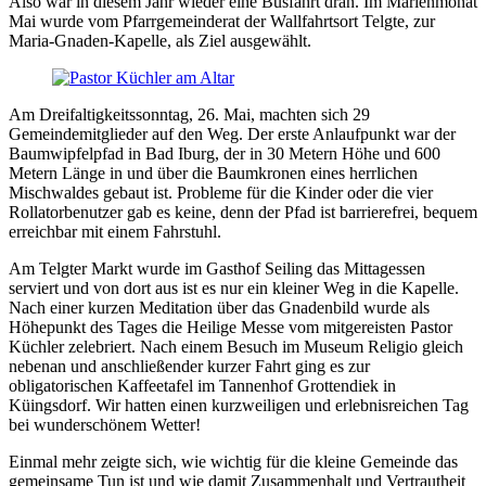
Also war in diesem Jahr wieder eine Busfahrt dran. Im Marienmonat
Mai wurde vom Pfarrgemeinderat der Wallfahrtsort Telgte, zur
Maria-Gnaden-Kapelle, als Ziel ausgewählt.
Am Dreifaltigkeitssonntag, 26. Mai, machten sich 29
Gemeindemitglieder auf den Weg. Der erste Anlaufpunkt war der
Baumwipfelpfad in Bad Iburg, der in 30 Metern Höhe und 600
Metern Länge in und über die Baumkronen eines herrlichen
Mischwaldes gebaut ist. Probleme für die Kinder oder die vier
Rollatorbenutzer gab es keine, denn der Pfad ist barrierefrei, bequem
erreichbar mit einem Fahrstuhl.
Am Telgter Markt wurde im Gasthof Seiling das Mittagessen
serviert und von dort aus ist es nur ein kleiner Weg in die Kapelle.
Nach einer kurzen Meditation über das Gnadenbild wurde als
Höhepunkt des Tages die Heilige Messe vom mitgereisten Pastor
Küchler zelebriert. Nach einem Besuch im Museum Religio gleich
nebenan und anschließender kurzer Fahrt ging es zur
obligatorischen Kaffeetafel im Tannenhof Grottendiek in
Küingsdorf. Wir hatten einen kurzweiligen und erlebnisreichen Tag
bei wunderschönem Wetter!
Einmal mehr zeigte sich, wie wichtig für die kleine Gemeinde das
gemeinsame Tun ist und wie damit Zusammenhalt und Vertrautheit