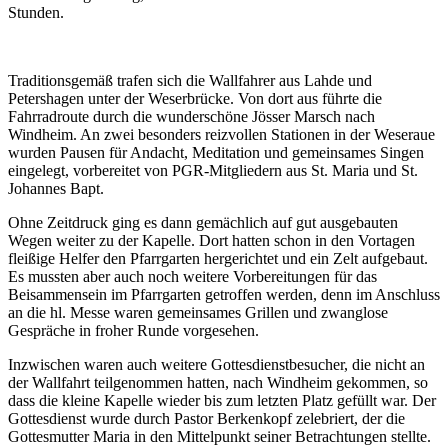
Stunden.
Traditionsgemäß trafen sich die Wallfahrer aus Lahde und
Petershagen unter der Weserbrücke. Von dort aus führte die
Fahrradroute durch die wunderschöne Jösser Marsch nach
Windheim. An zwei besonders reizvollen Stationen in der Weseraue
wurden Pausen für Andacht, Meditation und gemeinsames Singen
eingelegt, vorbereitet von PGR-Mitgliedern aus St. Maria und St.
Johannes Bapt.
Ohne Zeitdruck ging es dann gemächlich auf gut ausgebauten
Wegen weiter zu der Kapelle. Dort hatten schon in den Vortagen
fleißige Helfer den Pfarrgarten hergerichtet und ein Zelt aufgebaut.
Es mussten aber auch noch weitere Vorbereitungen für das
Beisammensein im Pfarrgarten getroffen werden, denn im Anschluss
an die hl. Messe waren gemeinsames Grillen und zwanglose
Gespräche in froher Runde vorgesehen.
Inzwischen waren auch weitere Gottesdienstbesucher, die nicht an
der Wallfahrt teilgenommen hatten, nach Windheim gekommen, so
dass die kleine Kapelle wieder bis zum letzten Platz gefüllt war. Der
Gottesdienst wurde durch Pastor Berkenkopf zelebriert, der die
Gottesmutter Maria in den Mittelpunkt seiner Betrachtungen stellte.