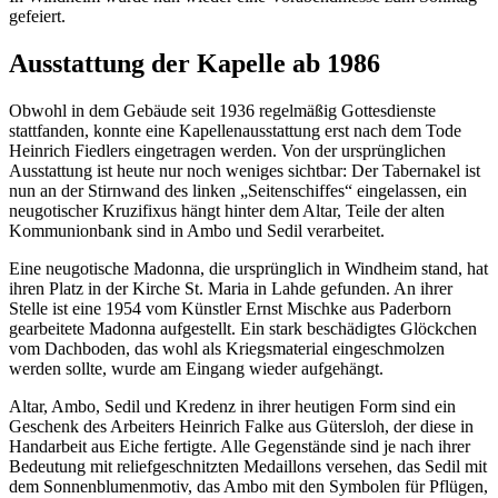
gefeiert.
Ausstattung der Kapelle ab 1986
Obwohl in dem Gebäude seit 1936 regelmäßig Gottesdienste
stattfanden, konnte eine Kapellenausstattung erst nach dem Tode
Heinrich Fiedlers eingetragen werden. Von der ursprünglichen
Ausstattung ist heute nur noch weniges sichtbar: Der Tabernakel ist
nun an der Stirnwand des linken „Seitenschiffes“ eingelassen, ein
neugotischer Kruzifixus hängt hinter dem Altar, Teile der alten
Kommunionbank sind in Ambo und Sedil verarbeitet.
Eine neugotische Madonna, die ursprünglich in Windheim stand, hat
ihren Platz in der Kirche St. Maria in Lahde gefunden. An ihrer
Stelle ist eine 1954 vom Künstler Ernst Mischke aus Paderborn
gearbeitete Madonna aufgestellt. Ein stark beschädigtes Glöckchen
vom Dachboden, das wohl als Kriegsmaterial eingeschmolzen
werden sollte, wurde am Eingang wieder aufgehängt.
Altar, Ambo, Sedil und Kredenz in ihrer heutigen Form sind ein
Geschenk des Arbeiters Heinrich Falke aus Gütersloh, der diese in
Handarbeit aus Eiche fertigte. Alle Gegenstände sind je nach ihrer
Bedeutung mit reliefgeschnitzten Medaillons versehen, das Sedil mit
dem Sonnenblumenmotiv, das Ambo mit den Symbolen für Pflügen,