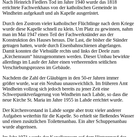
Nach Heinrich Fiedlers Tod im Jahre 1940 wurde das 1818
errichtete Fachwerkhaus von der katholischen Gemeinde in
Windheim aufgekauft und als Kapelle ausgerüstet.
Durch den Zustrom vieler katholischer Flüchtlinge nach dem Kriege
wurde diese Kapelle schnell zu klein. Um Platz zu gewinnen, nahm
man im Mai 1947 einen Teil der Fachwerkständer aus der
Konstruktion des Hauses heraus. Die Last, die bisher die Ständer
getragen hatten, wurde durch Eisenbahnschienen abgefangen.
Damit konnten die Viehställe rechts und links der Deele zum
„Kirchenraum“ hinzugenommen werden. Dieser Umbau bewirkte
allerdings im Laufe der Jahre einen verheerenden seitlichen
Verschiebungsprozess im Gebäude.
Nachdem die Zahl der Gläubigen in den 50-er Jahren immer
größer wurde, war ein Neubau unausweichlich. Im früheren Amt
Windheim vollzog sich jedoch bereits zu jener Zeit eine
Schwerpunktverlagerung von Windheim nach Lahde, so dass die
neue Kirche St. Maria im Jahre 1955 in Lahde errichtet wurde.
Der Kirchenvorstand in Lahde sorgte aber trotz vieler anderer
Aufgaben weiterhin für die Kapelle. So erhielt sie fließendes Wasser
und einen zusätzlichen Toilettenanbau. Ein alter Schuppenanbau
wurde abgerissen.