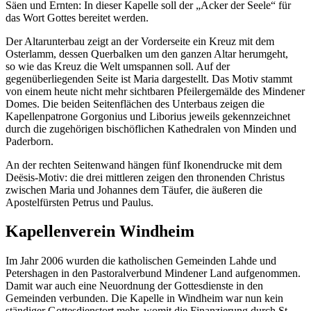
Säen und Ernten: In dieser Kapelle soll der „Acker der Seele“ für
das Wort Gottes bereitet werden.
Der Altarunterbau zeigt an der Vorderseite ein Kreuz mit dem
Osterlamm, dessen Querbalken um den ganzen Altar herumgeht,
so wie das Kreuz die Welt umspannen soll. Auf der
gegenüberliegenden Seite ist Maria dargestellt. Das Motiv stammt
von einem heute nicht mehr sichtbaren Pfeilergemälde des Mindener
Domes. Die beiden Seitenflächen des Unterbaus zeigen die
Kapellenpatrone Gorgonius und Liborius jeweils gekennzeichnet
durch die zugehörigen bischöflichen Kathedralen von Minden und
Paderborn.
An der rechten Seitenwand hängen fünf Ikonendrucke mit dem
Deësis-Motiv: die drei mittleren zeigen den thronenden Christus
zwischen Maria und Johannes dem Täufer, die äußeren die
Apostelfürsten Petrus und Paulus.
Kapellenverein Windheim
Im Jahr 2006 wurden die katholischen Gemeinden Lahde und
Petershagen in den Pastoralverbund Mindener Land aufgenommen.
Damit war auch eine Neuordnung der Gottesdienste in den
Gemeinden verbunden. Die Kapelle in Windheim war nun kein
ständiger Gottesdienstort mehr, womit die Finanzierung durch St.