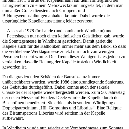
Im Jahr 1971 wurde der Kapellenraum auf dem Hintergrund der
Liturgiereform zu einem Mehrzweckraum umgestaltet, in dem man
nun außer Gottesdiensten auch Gruppen- und
Bildungsveranstaltungen abhalten konnte. Dabei wurde die
ursprüngliche Kapellenausstattung leider zerstreut.
Als es ab 1978 für Lahde (und somit auch Windheim) und
Petershagen nur noch einen katholischen Geistlichen gab, wurde
die Sonntagsmesse in Windheim gestrichen. Damit geriet die
Kapelle auch für die Katholiken immer mehr aus dem Blick, so dass
die verbliebene Werktagsmesse zuletzt nur noch von wenigen
Personen besucht wurde. Der Treue dieser Wenigen ist es jedoch zu
verdanken, dass die Rettung der Kapelle trotzdem Wirklichkeit
geworden ist.
Da die gravierenden Schäden der Bausubstanz immer
unübersehbarer wurden, wurde 1986 eine grundlegende Sanierung
des Gebäudes durchgeführt. Dabei konnte auch der sakrale
Charakter der Kapelle wiederhergestellt werden. Zum 50. Jahrestag
der ersten Messe auf Fiedlers Deele wurde die Kapelle durch den
Bischof neu benediziert. Sie erhielt als besondere Würdigung das
Doppelpatrocinium „Hll. Gorgonius und Liborius“. Eine Reliquie
des Bistumspatrons Liborius wird seitdem in der Kapelle
aufbewahrt.
In Windheim wurde nun wieder eine Vorabendmesse zum Sonntag